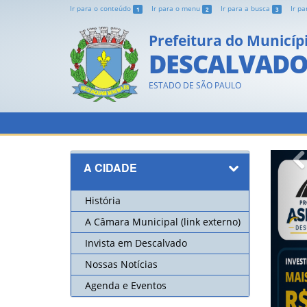
Ir para o conteúdo
Ir para o menu
Ir para a busca
Ir p
1
2
3
Prefeitura do Municíp
DESCALVAD
ESTADO DE SÃO PAULO
A CIDADE
História
A Câmara Municipal (link externo)
Invista em Descalvado
Nossas Notícias
Agenda e Eventos