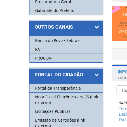
Procuradoria Geral
Gabinete do Prefeito
OUTROS CANAIS
Banco do Povo / Sebrae
PAT
PROCON
INF
PORTAL DO CIDADÃO
EXIB
Portal da Transparência
Nota Fiscal Eletrônica - e-ISS (link
externo)
04/0
Term
Licitações Públicas
Desc
Está
Emissão de Certidões (link
externo)