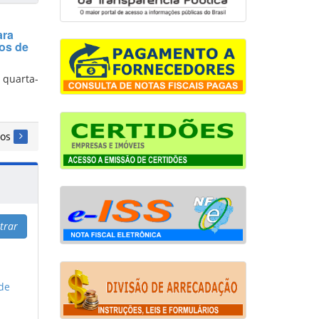
ara
os de
 quarta-
vos
ltrar
de