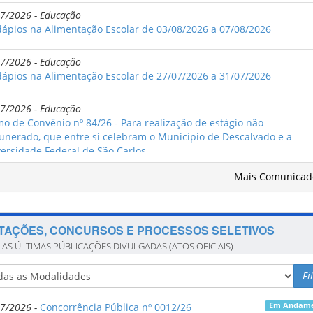
7/2026 - Educação
ápios na Alimentação Escolar de 03/08/2026 a 07/08/2026
7/2026 - Educação
ápios na Alimentação Escolar de 27/07/2026 a 31/07/2026
7/2026 - Educação
o de Convênio nº 84/26 - Para realização de estágio não
nerado, que entre si celebram o Município de Descalvado e a
ersidade Federal de São Carlos
Mais Comunica
7/2026 - Educação
ápios na Alimentação Escolar de 20/07/2026 a 24/07/2026
ITAÇÕES, CONCURSOS E PROCESSOS SELETIVOS
7/2026 - Educação
al SEEC nº 14/2026 - Divulgação do Auxílio Financeiro ao Transport
E AS ÚLTIMAS PÚBLICAÇÕES DIVULGADAS (ATOS OFICIAIS)
Estudantes
Fi
7/2026 - Educação
ápios na Alimentação Escolar de 13/07/2026 a 17/07/2026
7/2026 -
Concorrência Pública nº 0012/26
Em Andam