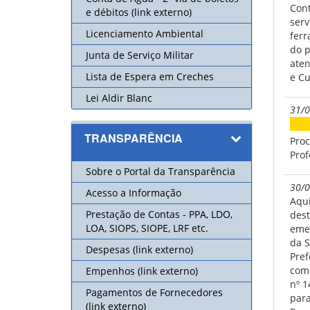
Cont
e débitos (link externo)
serv
06/0
Licenciamento Ambiental
ferr
Card
do p
Junta de Serviço Militar
aten
26/0
Lista de Espera em Creches
e Cu
Card
Lei Aldir Blanc
31/0
25/0
Ane
Term
TRANSPARÊNCIA
Proc
ASS
Prof
Paul
Sobre o Portal da Transparência
inte
30/0
Acesso a Informação
Aqui
23/0
Prestação de Contas - PPA, LDO,
dest
Comu
LOA, SIOPS, SIOPE, LRF etc.
emen
da S
Despesas (link externo)
19/0
Pref
Card
com 
Empenhos (link externo)
nº 1
Pagamentos de Fornecedores
17/0
para
(link externo)