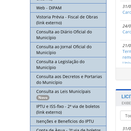
31/0
Web - DIPAM
Card
Vistoria Prévia - Fiscal de Obras
(link externo)
24/0
Consulta ao Diário Oficial do
Card
Município
21/0
Consulta ao Jornal Oficial do
Term
Município
remu
Consulta a Legislação do
Univ
Município
Consulta aos Decretos e Portarias
20/0
do Município
Card
Consulta as Leis Municípais
LIC
14/0
Novo
Edit
EXIB
IPTU e ISS-fixo - 2ª via de boletos
de 
(link externo)
Isenções e Beneficios do IPTU
08/0
Card
31/0
Conta de Àgua - 2ª via de boletos