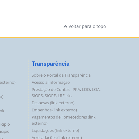
ento
Voltar para o topo
 a
Transparência
Sobre o Portal da Transparência
k externo)
Acesso a Informação
Prestação de Contas - PPA, LDO, LOA,
SIOPS, SIOPE, LRF etc.
o)
Despesas (link externo)
ento
Empenhos (link externo)
ink
Pagamentos de Fornecedores (link
externo)
icípio
Liquidações (link externo)
icípio
Arrecadações (link externo)
io