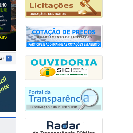
CEPs) de
ias