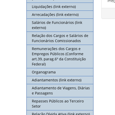
Edit
Preç
de 
Liquidações (link externo)
30/0
Arrecadações (link externo)
15/0
O pr
Salários de Funcionários (link
Card
insc
externo)
da r
de a
03/0
Relação dos Cargos e Salários de
para
Card
Funcionários Comissionados
Muni
Remunerações dos Cargos e
29/0
Empregos Públicos (Conforme
29/0
Card
art.39, parag.6º da Constituição
Regi
Federal)
parc
25/0
unid
Organograma
Card
pelo
Adiantamentos (link externo)
dema
Pref
15/0
Adiantamento de Viagens, Diárias
Edit
e Passagens
de 
29/0
Repasses Públicos ao Terceiro
Refo
Setor
CRAS
15/0
Secr
Relação Dívida Ativa (link externo)
Card