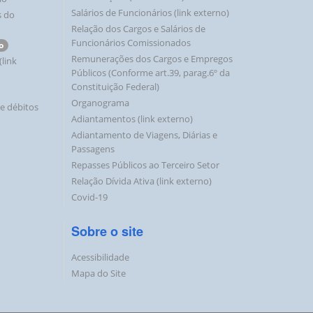
Salários de Funcionários (link externo)
s do
Relação dos Cargos e Salários de
ento
Funcionários Comissionados
o
e
Remunerações dos Cargos e Empregos
(link
Públicos (Conforme art.39, parag.6º da
Constituição Federal)
Organograma
 e débitos
Adiantamentos (link externo)
Adiantamento de Viagens, Diárias e
Passagens
e
Repasses Públicos ao Terceiro Setor
Relação Dívida Ativa (link externo)
Covid-19
ento
Sobre o site
Acessibilidade
e
Mapa do Site