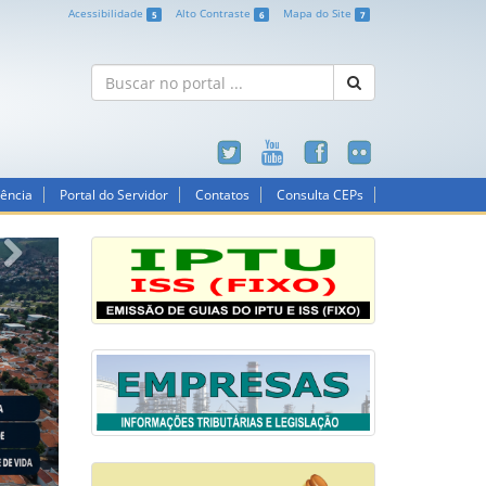
Acessibilidade
Alto Contraste
Mapa do Site
5
6
7
rência
Portal do Servidor
Contatos
Consulta CEPs
Next