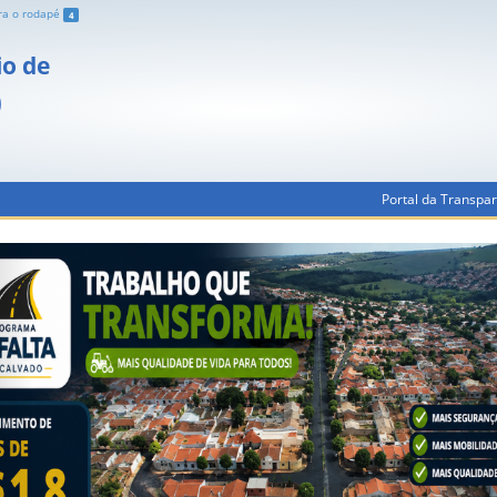
ara o rodapé
4
io de
O
Portal da Transpa
Previous