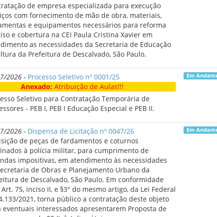
ratação de empresa especializada para execução
iços com fornecimento de mão de obra, materiais,
7/2026 - Educação
amentas e equipamentos necessários para reforma
ápios na Alimentação Escolar de 06/07/2026 a 10/07/2026
iso e cobertura na CEI Paula Cristina Xavier em
dimento as necessidades da Secretaria de Educação
6/2026 - Educação
ltura da Prefeitura de Descalvado, São Paulo.
ápios na Alimentação Escolar de 29/06/2026 a 03/07/2026
7/2026 -
Processo Seletivo nº 0001/25
Em Andam
6/2026 - Educação
xado:
Atribuição de Aulas!!!
o de Convênio que entre si celebram o Município de Descalvado e
esso Seletivo para Contratação Temporária de
UPERO ENSINO SUPERIOR LTDA., mantenedora da Universidade
essores - PEB I, PEB I Educação Especial e PEB II.
ista – UNIP, visando a realização de estágio de estudantes,
gração para as áreas da educação, com fins de ensino sup
7/2026 -
Dispensa de Licitação nº 0047/26
Em Andam
sição de peças de fardamentos e coturnos
6/2026 - Educação
inados à polícia militar, para cumprimento de
nicado Abertura Inscrições Auxlio Transporte e Passe Escolar 202
das impositivas, em atendimento às necessidades
ecretaria de Obras e Planejamento Urbano da
6/2026 - Educação
eitura de Descalvado, São Paulo. Em conformidade
ápios na Alimentação Escolar de 22/06/2026 a 26/06/2026
Art. 75, inciso II, e §3° do mesmo artigo, da Lei Federal
4.133/2021, torna público a contratação deste objeto
6/2026 - Educação
 eventuais interessados apresentarem Proposta de