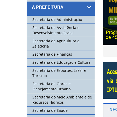
A PREFEITURA
Secretaria de Administração
Secretaria de Assistência e
sfalta Descalvado conclui mais uma etapa com mais
Desenvolvimento Social
m² de recapeamento
Secretaria de Agricultura e
Zeladoria
Secretaria de Finanças
Secretaria de Educação e Cultura
Secretaria de Esportes, Lazer e
Turismo
Secretaria de Obras e
Planejamento Urbano
Secretaria do Meio Ambiente e de
Recursos Hídricos
INF
Secretaria de Saúde