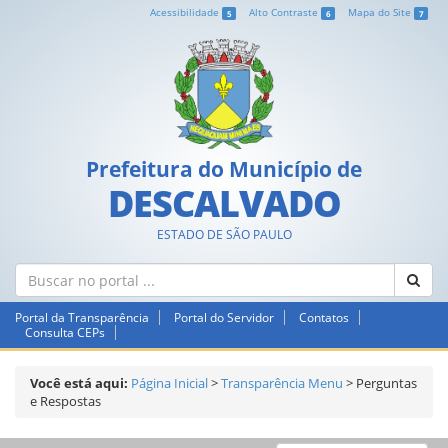
Acessibilidade
Alto Contraste
Mapa do Site
5
6
7
Prefeitura do Município de
DESCALVADO
ESTADO DE SÃO PAULO
Portal da Transparência
Portal do Servidor
Contatos
Consulta CEPs
Você está aqui:
Página Inicial
>
Transparência Menu
>
Perguntas
e Respostas