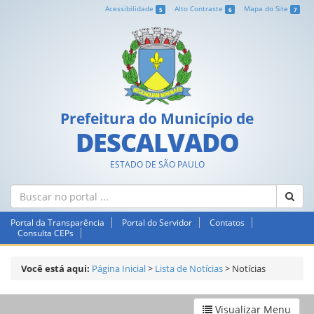
Acessibilidade
Alto Contraste
Mapa do Site
5
6
7
Prefeitura do Município de
DESCALVADO
ESTADO DE SÃO PAULO
Portal da Transparência
Portal do Servidor
Contatos
Consulta CEPs
Você está aqui:
Página Inicial
>
Lista de Notícias
>
Notícias
Visualizar Menu