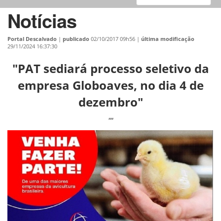
Notícias
Portal Descalvado
|
publicado
02/10/2017 09h56
|
última modificação
29/11/2024 16:37:30
"PAT sediará processo seletivo da
empresa Globoaves, no dia 4 de
dezembro"
""