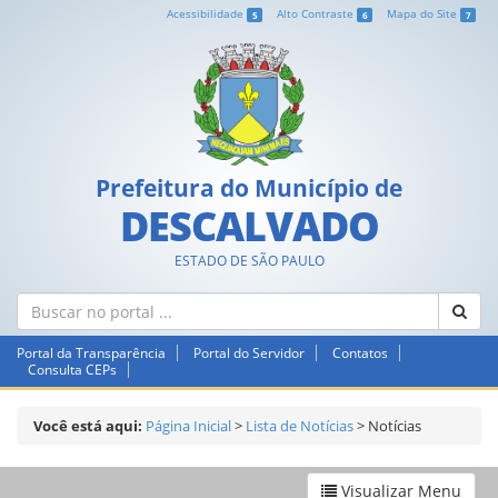
Acessibilidade
Alto Contraste
Mapa do Site
5
6
7
Prefeitura do Município de
DESCALVADO
ESTADO DE SÃO PAULO
Portal da Transparência
Portal do Servidor
Contatos
Consulta CEPs
Você está aqui:
Página Inicial
>
Lista de Notícias
>
Notícias
Visualizar Menu