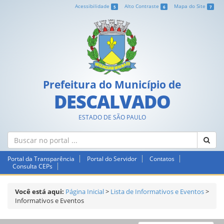
Acessibilidade
Alto Contraste
Mapa do Site
5
6
7
Prefeitura do Município de
DESCALVADO
ESTADO DE SÃO PAULO
Portal da Transparência
Portal do Servidor
Contatos
Consulta CEPs
Você está aqui:
Página Inicial
>
Lista de Informativos e Eventos
>
Informativos e Eventos