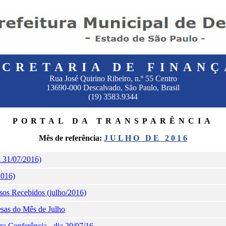
ECRETARIA DE FINANÇ
Rua José Quirino Ribeiro, n.º 55 Centro
13690-000 Descalvado, São Paulo, Brasil
(19) 3583.9344
PORTAL DA TRANSPARÊNCIA
Mês de referência:
J U L H O D E 2 0 1 6
 31/07/2016)
2016)
sos Recebidos (julho/2016)
esas do Mês de Julho
a Conferência - dia 29/07/16