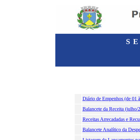
S
Diário de Empenhos (de 01 à
Balancete da Receita (julho/
Receitas Arrecadadas e Recu
Balancete Analítico da Desp
Listagem de Lançamentos par