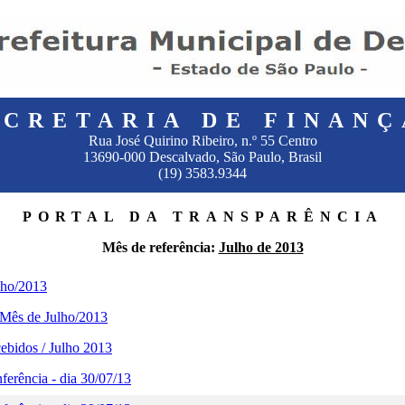
ECRETARIA DE FINANÇ
Rua José Quirino Ribeiro, n.º 55 Centro
13690-000 Descalvado, São Paulo, Brasil
(19) 3583.9344
PORTAL DA TRANSPARÊNCIA
Mês de referência:
Julho de 2013
lho/2013
 Mês de Julho/2013
ebidos / Julho 2013
erência - dia 30/07/13