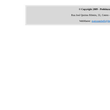
© Copyright 2009 -
Prefeitur
Rua José Quirino Ribeiro, 55, Centro
WebMaster:
mariozambelli@des