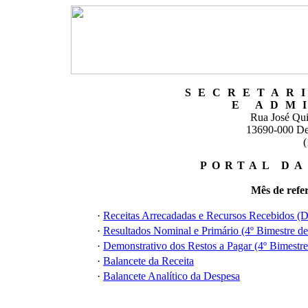
SECRETAR
E ADM
Rua José Quir
13690-000 Des
(
PORTAL DA
Mês de refe
·
Receitas Arrecadadas e Recursos Recebidos (
·
Resultados Nominal e Primário (4º Bimestre d
·
Demonstrativo dos Restos a Pagar (4º Bimestr
·
Balancete da Receita
·
Balancete Analítico da Despesa