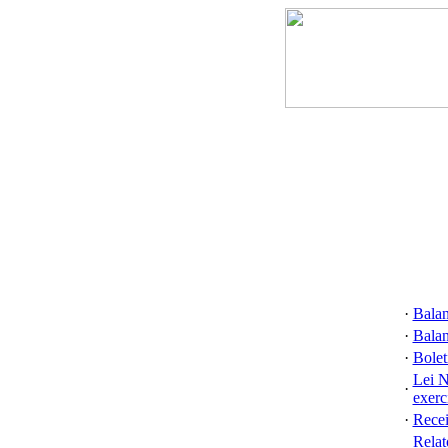
·
Balan
·
Balan
·
Bolet
Lei N
·
exerc
·
Recei
Relat