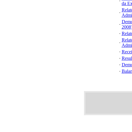
·
da Ex
Rela
·
Admin
Demon
·
2008
·
Relat
Rela
·
Admin
·
Recei
·
Resul
·
Demon
·
Balan