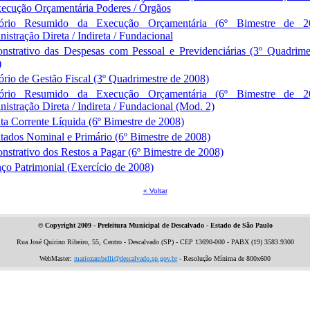
ecução Orçamentária Poderes / Órgãos
tório Resumido da Execução Orçamentária (6º Bimestre de 2
istração Direta / Indireta / Fundacional
strativo das Despesas com Pessoal e Previdenciárias (3º Quadrime
)
ório de Gestão Fiscal (3º Quadrimestre de 2008)
tório Resumido da Execução Orçamentária (6º Bimestre de 2
istração Direta / Indireta / Fundacional (Mod. 2)
ta Corrente Líquida (6º Bimestre de 2008)
tados Nominal e Primário (6º Bimestre de 2008)
strativo dos Restos a Pagar (6º Bimestre de 2008)
ço Patrimonial (Exercício de 2008)
« Voltar
© Copyright 2009 -
Prefeitura Municipal de Descalvado - Estado de São Paulo
Rua José Quirino Ribeiro, 55, Centro - Descalvado (SP) - CEP 13690-000 - PABX (19) 3583.9300
WebMaster:
mariozambelli@descalvado.sp.gov.br
- Resolução Mínima de 800x600