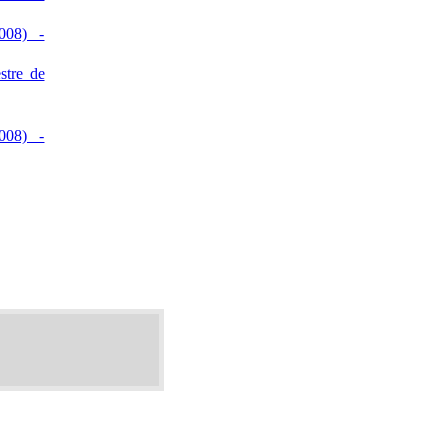
008) -
stre de
008) -