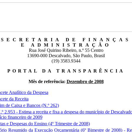
SECRETARIA DE FINANÇAS
E ADMINISTRAÇÃO
Rua José Quirino Ribeiro, n.º 55 Centro
13690-000 Descalvado, São Paulo, Brasil
(19) 3583.9344
PORTAL DA TRANSPARÊNCIA
Mês de referência:
Dezembro de 2008
cete Analítico da Despesa
cete da Receita
im de Caixa e Bancos (N.º 262)
.º 2.953 - Estima a receita e fixa a despesa do município de Descalvado
ício financeiro de 2009
tas e Despesas do Ensino (4º Trimestre de 2008)
ório Resumido da Execução Orçamentária (6º Bimestre de 2008) - Re